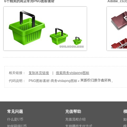
6个精美的商店常用PNG图标素材
Adobe_c
相关链接：
复制本页链接
|
搜索商务vistapng图标
代码说明：
PNG图标素材
-
商务vistapng图标
。
常见问题
充值帮助
什么是U币
充值流程介绍
如
如何获得U币
支持哪些支付方式
模