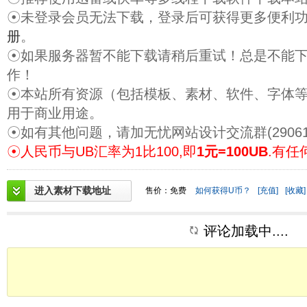
☉未登录会员无法下载，登录后可获得更多便利
册
。
☉如果服务器暂不能下载请稍后重试！总是不能
作！
☉本站所有资源（包括模板、素材、软件、字体
用于商业用途。
☉如有其他问题，请加无忧网站设计交流群(29061
☉人民币与UB汇率为1比100,即
1元=100UB
.有任
进入素材下载地址
售价：免费
如何获得U币？
[充值]
[收藏]
评论加载中....