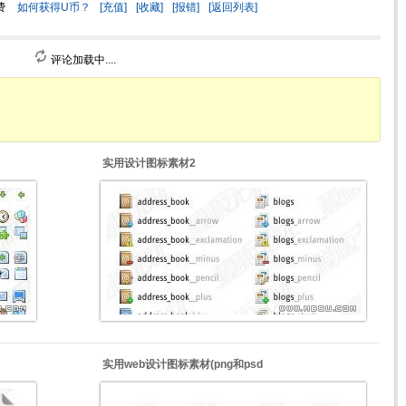
费
如何获得U币？
[充值]
[收藏]
[报错]
[返回列表]
评论加载中....
实用设计图标素材2
实用web设计图标素材(png和psd