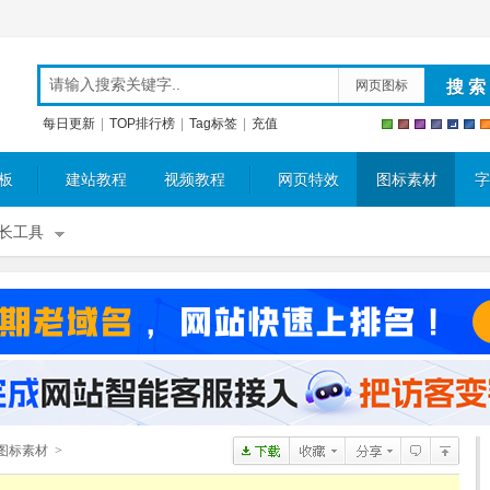
网页图标
每日更新
|
TOP排行榜
|
Tag标签
|
充值
板
建站教程
视频教程
网页特效
图标素材
字
长工具
F图标素材
>