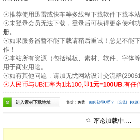
☉推荐使用迅雷或快车等多线程下载软件下载本
☉未登录会员无法下载，登录后可获得更多便利
册
。
☉如果服务器暂不能下载请稍后重试！总是不能
作！
☉本站所有资源（包括模板、素材、软件、字体
用于商业用途。
☉如有其他问题，请加无忧网站设计交流群(29061
☉人民币与UB汇率为1比100,即
1元=100UB
.有任
进入素材下载地址
售价：免费
如何获得U币？
[充值]
[收藏]
评论加载中....