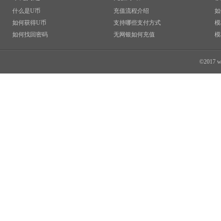
什么是U币
充值流程介绍
如
如何获得U币
支持哪些支付方式
模
如何找回密码
无网银如何充值
模
©2017 