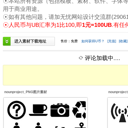
☉本站所有资源（包括模板、素材、软件、字体
用于商业用途。
☉如有其他问题，请加无忧网站设计交流群(29061
☉人民币与UB汇率为1比100,即
1元=100UB
.有任
进入素材下载地址
售价：免费
如何获得U币？
[充值]
[收藏]
评论加载中....
nounproject_PNG图片素材
nounproj