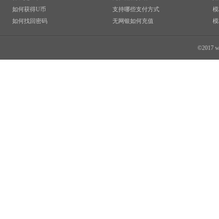
如何获得U币
支持哪些支付方式
模
如何找回密码
无网银如何充值
模
©2017 