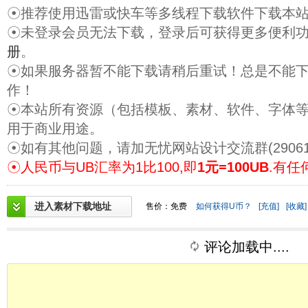
☉推荐使用迅雷或快车等多线程下载软件下载本
☉未登录会员无法下载，登录后可获得更多便利
册
。
☉如果服务器暂不能下载请稍后重试！总是不能
作！
☉本站所有资源（包括模板、素材、软件、字体
用于商业用途。
☉如有其他问题，请加无忧网站设计交流群(29061
☉人民币与UB汇率为1比100,即
1元=100UB
.有任
进入素材下载地址
售价：免费
如何获得U币？
[充值]
[收藏]
评论加载中....