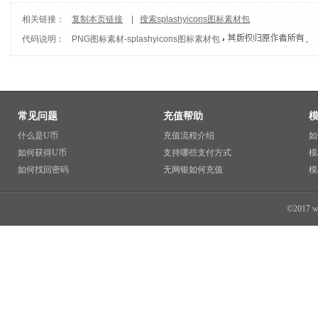
相关链接：
复制本页链接
|
搜索splashyicons图标素材包
代码说明：
PNG图标素材
-
splashyicons图标素材包
。
常见问题
充值帮助
什么是U币
充值流程介绍
如
如何获得U币
支持哪些支付方式
模
如何找回密码
无网银如何充值
模
©2017 