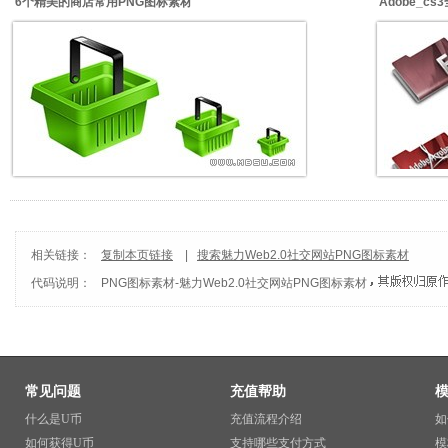
6个精美的商店常用PNG图标素材
Adobe_c
相关链接：
复制本页链接
|
搜索魅力Web2.0社交网站PNG图标素材
代码说明：
PNG图标素材
-
魅力Web2.0社交网站PNG图标素材
常见问题
充值帮助
什么是U币
充值流程介绍
如
如何获得U币
支持哪些支付方式
模