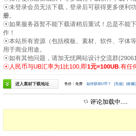
☉未登录会员无法下载，登录后可获得更多便利
册
。
☉如果服务器暂不能下载请稍后重试！总是不能
作！
☉本站所有资源（包括模板、素材、软件、字体
用于商业用途。
☉如有其他问题，请加无忧网站设计交流群(29061
☉人民币与UB汇率为1比100,即
1元=100UB
.有任
进入素材下载地址
售价：免费
如何获得U币？
[充值]
[收藏]
评论加载中....