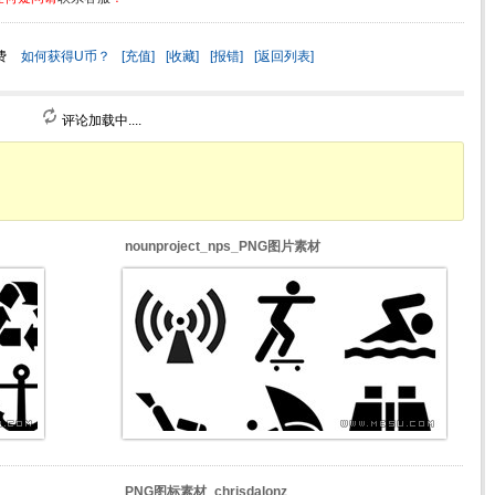
费
如何获得U币？
[充值]
[收藏]
[报错]
[返回列表]
评论加载中....
nounproject_nps_PNG图片素材
PNG图标素材_chrisdalonz