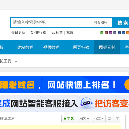
网页图标
每日更新
|
TOP排行榜
|
Tag标签
|
充值
板
建站教程
视频教程
网页特效
图标素材
字
长工具
G图标素材
>