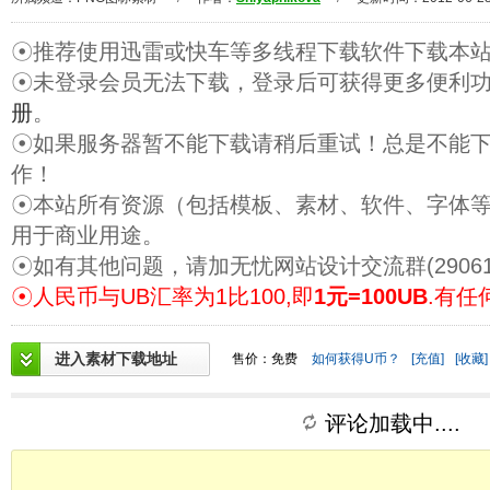
☉推荐使用迅雷或快车等多线程下载软件下载本
☉未登录会员无法下载，登录后可获得更多便利
册
。
☉如果服务器暂不能下载请稍后重试！总是不能
作！
☉本站所有资源（包括模板、素材、软件、字体
用于商业用途。
☉如有其他问题，请加无忧网站设计交流群(29061
☉人民币与UB汇率为1比100,即
1元=100UB
.有任
进入素材下载地址
售价：免费
如何获得U币？
[充值]
[收藏]
评论加载中....