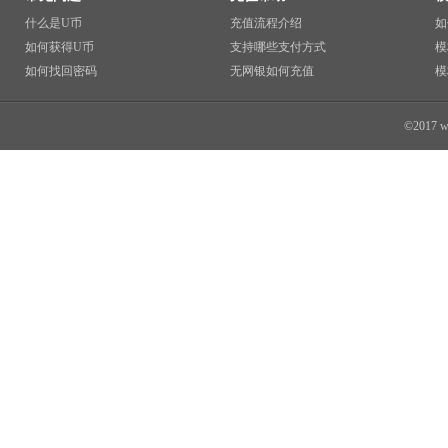
什么是U币
充值流程介绍
如
如何获得U币
支持哪些支付方式
模
如何找回密码
无网银如何充值
模
©2017 