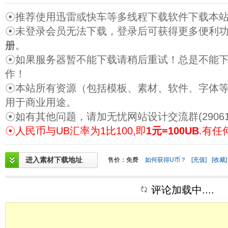
☉推荐使用迅雷或快车等多线程下载软件下载本
☉未登录会员无法下载，登录后可获得更多便利
册
。
☉如果服务器暂不能下载请稍后重试！总是不能
作！
☉本站所有资源（包括模板、素材、软件、字体
用于商业用途。
☉如有其他问题，请加无忧网站设计交流群(29061
☉人民币与UB汇率为1比100,即
1元=100UB
.有任
进入素材下载地址
售价：免费
如何获得U币？
[充值]
[收藏]
评论加载中....