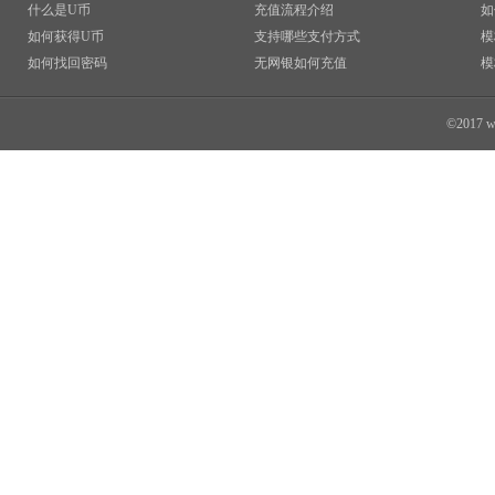
什么是U币
充值流程介绍
如
如何获得U币
支持哪些支付方式
模
如何找回密码
无网银如何充值
模
©2017 