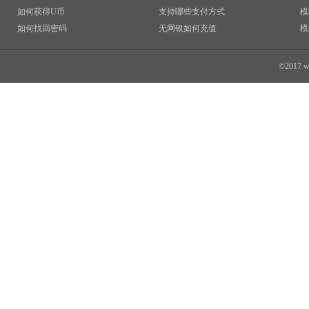
如何获得U币
支持哪些支付方式
模
如何找回密码
无网银如何充值
模
©2017 