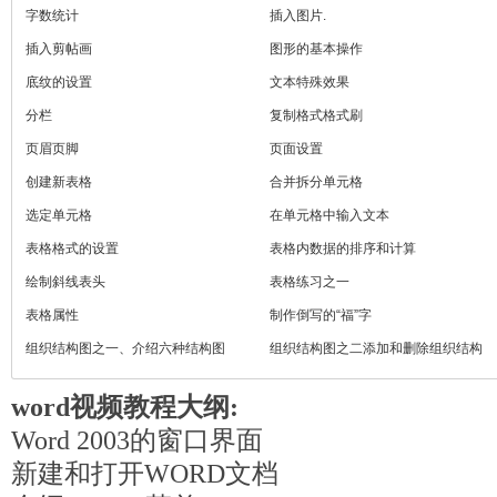
字数统计
插入图片.
插入剪帖画
图形的基本操作
底纹的设置
文本特殊效果
分栏
复制格式格式刷
页眉页脚
页面设置
创建新表格
合并拆分单元格
选定单元格
在单元格中输入文本
表格格式的设置
表格内数据的排序和计算
绘制斜线表头
表格练习之一
表格属性
制作倒写的“福”字
组织结构图之一、介绍六种结构图
组织结构图之二添加和删除组织结构
图、文字编辑
word视频教程大纲:
Word 2003的窗口界面
新建和打开WORD文档