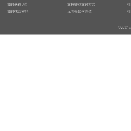
如何获得U币
支持哪些支付方式
模
如何找回密码
无网银如何充值
模
©2017 