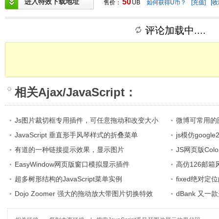
进入特效下载地址
50
售价：
UB
如何获得U币？
[充值]
[收
评论加载中....
相关
Ajax/JavaScript
：
Js图片裁切框专用插件，可任意拖动和改变大小
微博可常用的
JavaScript 垂直形手风琴样式的折叠菜单
js模仿goog
有道的一种链接提示效果，显示图片
JS网页版Colo
EasyWindow网页版窗口模拟显示插件
高仿126邮箱
超多树形结构的JavaScript菜单实例
fixed绝对定
Dojo Zoomer 强大的拖动放大带图片切换特效
dBank 又一款