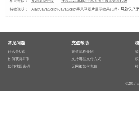
相关链接：
复制本页链接
|
搜索JavaScript手风琴图片展示效果代码
特效说明：
Ajax/JavaScript
-
JavaScript手风琴图片展示效果代码
常见问题
充值帮助
什么是U币
充值流程介绍
如
如何获得U币
支持哪些支付方式
模
如何找回密码
无网银如何充值
模
©2017 