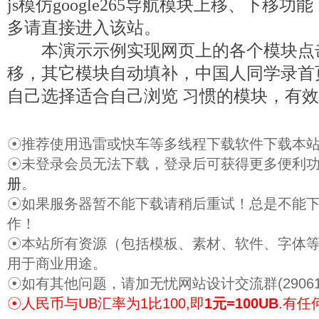
js模仿google265导航模块上移、下移功
多请直接进入该站。
本演示示例实现网页上的各个模块点
移，其它模块自动填补，中国人同学录首
自己选择适合自己浏览 习惯的模块，有
☉推荐使用迅雷或快车等多线程下载软件下载本
☉未登录会员无法下载，登录后可获得更多便利
册
。
☉如果服务器暂不能下载请稍后重试！总是不能
作！
☉本站所有资源（包括模板、素材、软件、字体
用于商业用途。
☉如有其他问题，请加无忧网站设计交流群(29061
☉人民币与UB汇率为1比100,即
1元=100UB
.有任