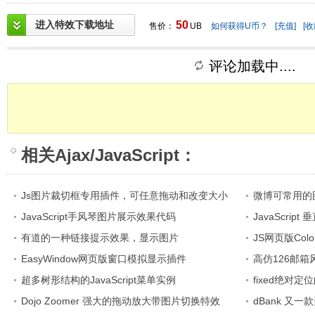
进入特效下载地址
50
售价：
UB
如何获得U币？
[充值]
[收
评论加载中....
相关
Ajax/JavaScript
：
Js图片裁切框专用插件，可任意拖动和改变大小
微博可常用的
JavaScript手风琴图片展示效果代码
JavaScri
有道的一种链接提示效果，显示图片
JS网页版Colo
EasyWindow网页版窗口模拟显示插件
高仿126邮箱
超多树形结构的JavaScript菜单实例
fixed绝对定
Dojo Zoomer 强大的拖动放大带图片切换特效
dBank 又一款