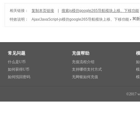
相关链接：
复制本页链接
|
搜索js模仿google265导航模块上移、下移功能
特效说明：
Ajax/JavaScript
-
js模仿google265导航模块上移、下移功能
常见问题
充值帮助
什么是U币
充值流程介绍
如
如何获得U币
支持哪些支付方式
模
如何找回密码
无网银如何充值
模
©2017 