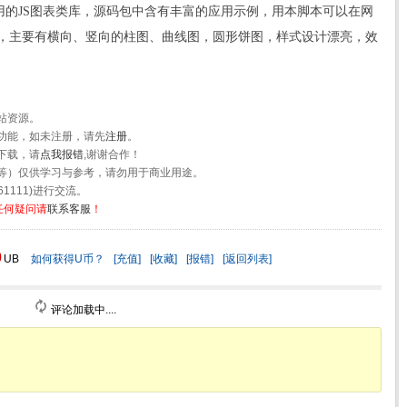
一套小巧实用的JS图表类库，源码包中含有丰富的应用示例，用本脚本可以在网
，主要有横向、竖向的柱图、曲线图，圆形饼图，样式设计漂亮，效
站资源。
功能，如未注册，请先
注册
。
下载，请
点我报错
,谢谢合作！
等）仅供学习与参考，请勿用于商业用途。
1111)进行交流。
任何疑问请
联系客服
！
0
UB
如何获得U币？
[充值]
[收藏]
[报错]
[返回列表]
评论加载中....