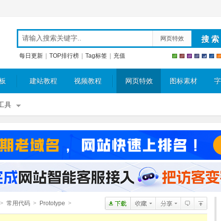
网页特效
每日更新
|
TOP排行榜
|
Tag标签
|
充值
板
建站教程
视频教程
网页特效
图标素材
字
工具
>
常用代码
>
Prototype
>