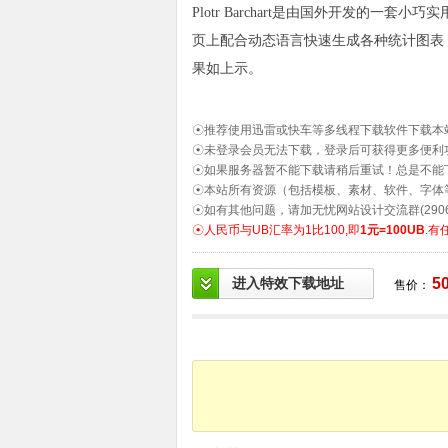
Plotr Barchart是由国外开发的
页上配合动态语言快速生成各种统计图表
果如上示。
☉推荐使用迅雷或快车等多线程下载软件下载本
☉未登录会员无法下载，登录后可获得更多便利
☉如果服务器暂不能下载请稍后重试！总是不能
☉本站所有资源（包括模板、素材、软件、字体
☉如有其他问题，请加无忧网站设计交流群(2906
☉人民币与UB汇率为1比100,即
1元=100UB
.有
进入特效下载地址
5
售价：