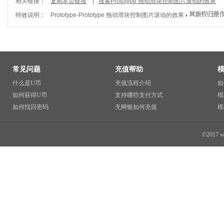
相关链接：
复制本页链接
|
搜索Prototype 拖动滑块控制图片滚动的效果
特效说明：
Prototype
-
Prototype 拖动滑块控制图片滚动的效果
常见问题
充值帮助
什么是U币
充值流程介绍
如
如何获得U币
支持哪些支付方式
模
如何找回密码
无网银如何充值
模
©2017 