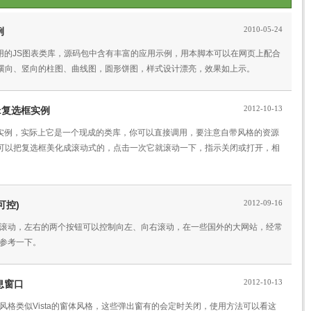
2010-05-24
例
套小巧实用的JS图表类库，源码包中含有丰富的应用示例，用本脚本可以在网页上配合
横向、竖向的柱图、曲线图，圆形饼图，样式设计漂亮，效果如上示。
2012-10-13
box复选框实例
kbox复选框实例，实际上它是一个现成的类库，你可以直接调用，要注意自带风格的资源
可以把复选框美化成滚动式的，点击一次它就滚动一下，指示关闭或打开，相
2012-09-16
可控)
组同时滚动，左右的两个按钮可以控制向左、向右滚动，在一些国外的大网站，经常
该参考一下。
2012-10-13
信息窗口
口，风格类似Vista的窗体风格，这些弹出窗有的会定时关闭，使用方法可以看这