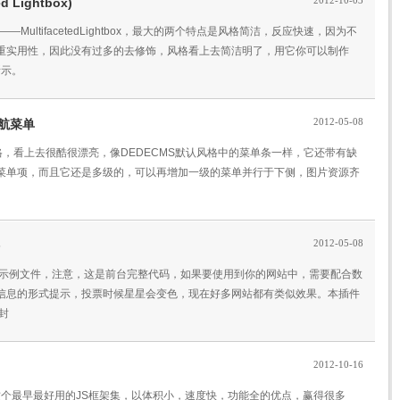
2012-10-03
d Lightbox)
——MultifacetedLightbox，最大的两个特点是风格简洁，反应快速，因为不
重实用性，因此没有过多的去修饰，风格看上去简洁明了，用它你可以制作
所示。
2012-05-08
导航菜单
黑色风格，看上去很酷很漂亮，像DEDECMS默认风格中的菜单条一样，它还带有缺
菜单项，而且它还是多级的，可以再增加一级的菜单并行于下侧，图片资源齐
2012-05-08
，含有示例文件，注意，这是前台完整代码，如果要使用到你的网站中，需要配合数
信息的形式提示，投票时候星星会变色，现在好多网站都有类似效果。本插件
的封
2012-10-16
始祖了，这个最早最好用的JS框架集，以体积小，速度快，功能全的优点，赢得很多