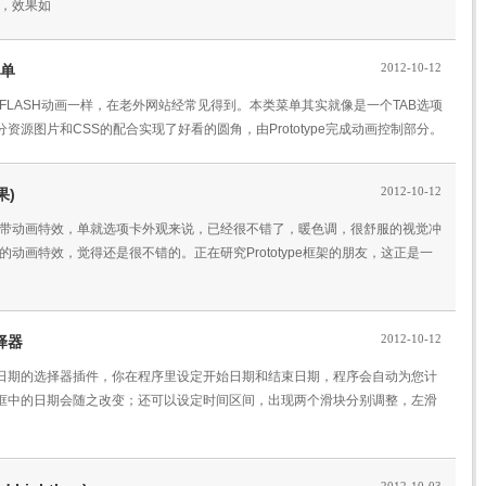
用方法，效果如
2012-10-12
菜单
类似FLASH动画一样，在老外网站经常见得到。本类菜单其实就像是一个TAB选项
源图片和CSS的配合实现了好看的圆角，由Prototype完成动画控制部分。
2012-10-12
果)
页选项卡，带动画特效，单就选项卡外观来说，已经很不错了，暖色调，很舒服的视觉冲
平滑的动画特效，觉得还是很不错的。正在研究Prototype框架的朋友，这正是一
2012-10-12
选择器
款拖动滑块改变日期的选择器插件，你在程序里设定开始日期和结束日期，程序会自动为您计
框中的日期会随之改变；还可以设定时间区间，出现两个滑块分别调整，左滑
。