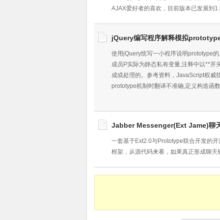
AJAX爱好者的喜欢，目前版本已发展到1.6了，
jQuery编写程序解释模拟prototy
使用jQuery统写一小程序说明prototy
成员P实际为静态私有变量,注释中以**开头的
成或处理的。参考资料，JavaScript权
prototype机制时翻译不准确,定义构造函数
Jabber Messenger(Ext Jame)
一套基于Ext2.0与Prototype联合开发的
框架，从源代码来看，如果真正形成聊天软件，