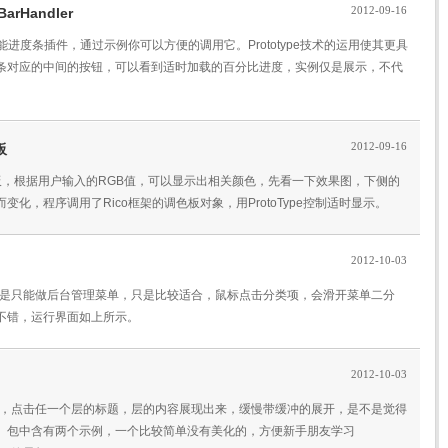
2012-09-16
arHandler
漂亮的多功能进度条插件，通过示例你可以方便的调用它。Prototype技术的运用使其更具
条对应的中间的按钮，可以看到适时加载的百分比进度，实例仅是展示，不代
2012-09-16
板
调色板，根据用户输入的RGB值，可以显示出相关颜色，先看一下效果图，下侧的
化，程序调用了Rico框架的调色板对象，用ProtoType控制适时显示。
2012-10-03
，也不是只能做后台管理菜单，只是比较适合，鼠标点击分类项，会滑开菜单二分
不错，运行界面如上所示。
2012-10-03
开效果，点击任一个层的标题，层的内容展现出来，缓慢带缓冲的展开，是不是觉得
。包中含有两个示例，一个比较简单没有美化的，方便新手朋友学习