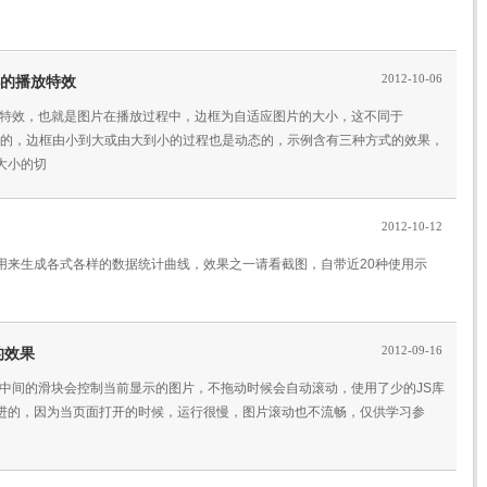
2012-10-06
大小的播放特效
的播放特效，也就是图片在播放过程中，边框为自适应图片的大小，这不同于
是动态变化的，边框由小到大或由大到小的过程也是动态的，示例含有三种方式的效果，
大小的切
2012-10-12
线图插件，用来生成各式各样的数据统计曲线，效果之一请看截图，自带近20种使用示
2012-09-16
的效果
，拖动中间的滑块会控制当前显示的图片，不拖动时候会自动滚动，使用了少的JS库
进的，因为当页面打开的时候，运行很慢，图片滚动也不流畅，仅供学习参