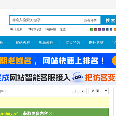
所有分类
每日更新
|
TOP排行榜
|
Tag标签
|
充值
板
建站教程
视频教程
网页特效
图标素材
字
第1页
ype
>
prototype
"，获取更多内容 >>