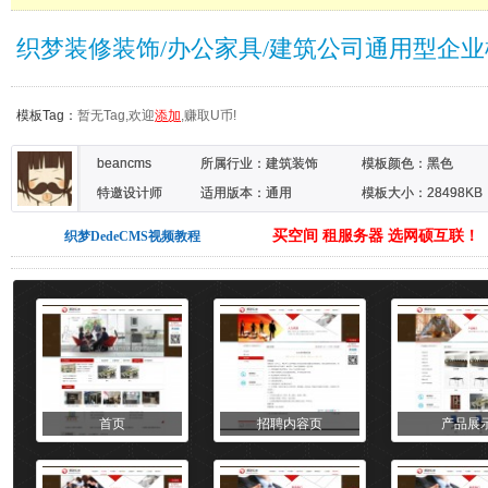
织梦装修装饰/办公家具/建筑公司通用型企业
模板Tag：
暂无Tag,欢迎
添加
,赚取U币!
beancms
所属行业：
建筑装饰
模板颜色：
黑色
特邀设计师
适用版本：通用
模板大小：28498KB
买空间 租服务器 选网硕互联！
织梦DedeCMS视频教程
首页
招聘内容页
产品展