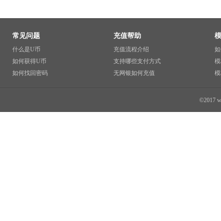
常见问题
充值帮助
什么是U币
充值流程介绍
如
如何获得U币
支持哪些支付方式
模
如何找回密码
无网银如何充值
模
©2017 