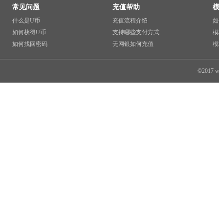
常见问题
充值帮助
什么是U币
充值流程介绍
如
如何获得U币
支持哪些支付方式
模
如何找回密码
无网银如何充值
模
©2017 