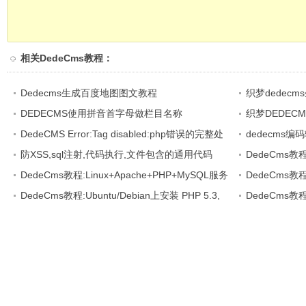
相关
DedeCms教程
：
Dedecms生成百度地图图文教程
织梦dedec
DEDECMS使用拼音首字母做栏目名称
织梦DEDEC
DedeCMS Error:Tag disabled:php错误的完整处
选
dedecms编码
理方法
防XSS,sql注射,代码执行,文件包含的通用代码
GBK
DedeCms教
DedeCms教程:Linux+Apache+PHP+MySQL服务
DedeCms教
器环境(CentOS篇)
DedeCms教程:Ubuntu/Debian上安装 PHP 5.3,
DEDECMS软件
DedeCms教程:
Nginx 和 PHP-fpm
建