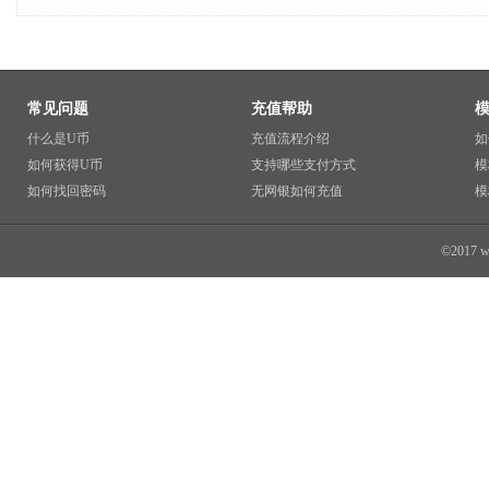
常见问题
充值帮助
什么是U币
充值流程介绍
如
如何获得U币
支持哪些支付方式
模
如何找回密码
无网银如何充值
模
©2017 