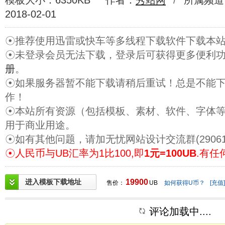
模板大小：6350KB
作者：
秀站网
/
所属频道
2018-02-01
☉推荐使用迅雷或快车等多线程下载软件下载本
☉未登录会员无法下载，登录后可获得更多便利
册
。
☉如果服务器暂不能下载请稍后重试！总是不能
作！
☉本站所有资源（包括模板、素材、软件、字体
用于商业用途。
☉如有其他问题，请加无忧网站设计交流群(29061
☉人民币与UB汇率为1比100,即
1元=100UB
.有任
进入模板下载地址
19900
售价：
UB
如何获得U币？
[充值]
评论加载中....