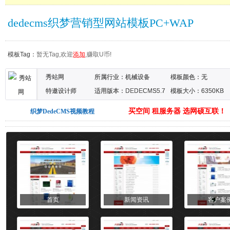
dedecms织梦营销型网站模板PC+WAP
模板Tag：
暂无Tag,欢迎
添加
,赚取U币!
秀站网
所属行业：
机械设备
模板颜色：无
特邀设计师
适用版本：DEDECMS5.7
模板大小：6350KB
买空间 租服务器 选网硕互联！
织梦DedeCMS视频教程
首页
新闻资讯
客户案