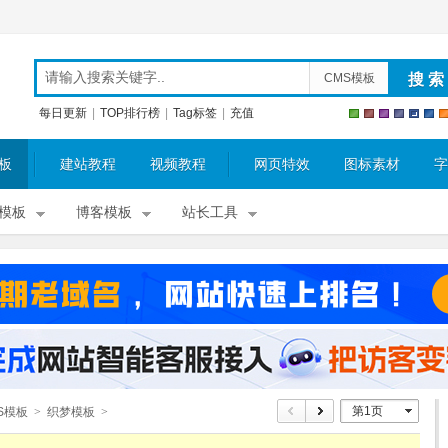
CMS模板
每日更新
|
TOP排行榜
|
Tag标签
|
充值
板
建站教程
视频教程
网页特效
图标素材
字
模板
博客模板
站长工具
第1页
S模板
>
织梦模板
>