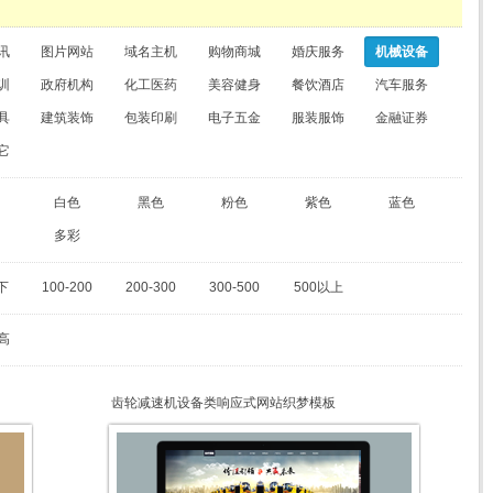
讯
图片网站
域名主机
购物商城
婚庆服务
机械设备
训
政府机构
化工医药
美容健身
餐饮酒店
汽车服务
具
建筑装饰
包装印刷
电子五金
服装服饰
金融证券
它
白色
黑色
粉色
紫色
蓝色
多彩
下
100-200
200-300
300-500
500以上
高
齿轮减速机设备类响应式网站织梦模板