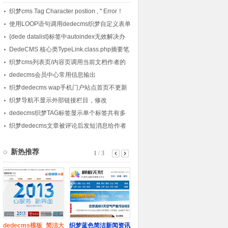
织梦cms Tag Character postion , '' Error！
使用LOOP语句调用dedecms织梦自定义表单
内容的方法
{dede datalist}标签中autoindex无效解决办
法
DedeCMS 核心类TypeLink.class.php摘要笔
记
织梦cms列表页/内容页调用当前文档作者的
会员头像的方法
dedecms会员中心常用信息输出
织梦dedecms wap手机门户站点首页不更新
的解决方法
织梦导航不显示外部链接栏目，修改
channelartlist标签方法
dedecms织梦TAG标签显示单个标签共有多
少篇文章的方法
织梦dedecms文章被评论后发短消息给作者
的方法