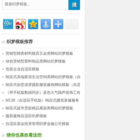
织梦模板推荐
营销型精密材料模具五金类网站织梦模板
绿色营销型塑料制品类网站织梦模板
包装企业自适应模板
响应式高端家居生活空间类网站织梦模板（自
适应）
响应式创意滚屏摄影服装服饰网站模板（自适
应）
（带手机版数据同步）蓝色大气隔声装饰工程
公司类网站织梦模板 营销型工程装饰网站源
M138（自适应手机版）响应式建筑装修服务
码下载
公司网站织梦模板 HTML5建筑行业企业网站
响应式超市货架精品展架类网站织梦模板
源码下载
服装服饰自适应织梦模板
自适应基金投资管理织梦金融公司模板
猜你也喜欢看这些