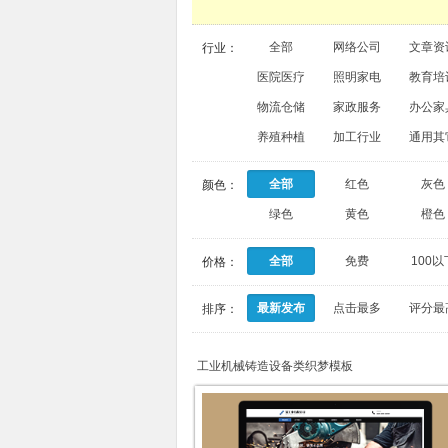
全部
网络公司
文章资
行业：
医院医疗
照明家电
教育培
物流仓储
家政服务
办公家
养殖种植
加工行业
通用其
全部
红色
灰色
颜色：
绿色
黄色
橙色
全部
免费
100以
价格：
最新发布
点击最多
评分最
排序：
工业机械铸造设备类织梦模板