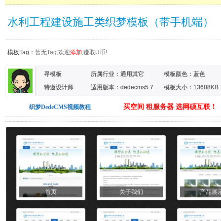
水利工程建设施工类织梦模板（带手机端）
模板Tag：
暂无Tag,欢迎
添加
,赚取U币!
寻模板
所属行业：
通用其它
模板颜色：
蓝色
特邀设计师
适用版本：dedecms5.7
模板大小：13608KB
买空间 租服务器 选网硕互联！
织梦DedeCMS视频教程
首页
关于我们
产品展