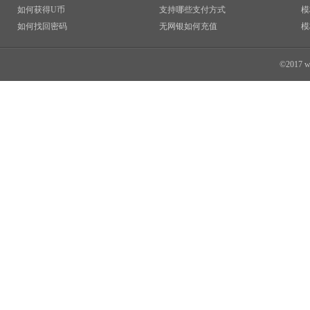
如何获得U币
支持哪些支付方式
模
如何找回密码
无网银如何充值
模
©2017 