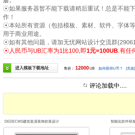
册
。
☉如果服务器暂不能下载请稍后重试！总是不能
作！
☉本站所有资源（包括模板、素材、软件、字体
用于商业用途。
☉如有其他问题，请加无忧网站设计交流群(29061
☉人民币与UB汇率为1比100,即
1元=100UB
.有任
进入模板下载地址
12000
售价：
UB
如何获得U币？
[充值]
评论加载中....
DEDECMS建筑装潢装饰软装设计
智能化软件研