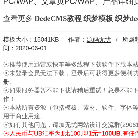
PC/WAP、文章页PC/WAP、产品详细页
查看更多
DedeCMS教程
织梦模板
织梦de
模板大小：15041KB
作者：
源码无忧
/
所属
间：2020-06-01
☉推荐使用迅雷或快车等多线程下载软件下载本
☉未登录会员无法下载，登录后可获得更多便利
册
。
☉如果服务器暂不能下载请稍后重试！总是不能
作！
☉本站所有资源（包括模板、素材、软件、字体
用于商业用途。
☉如有其他问题，请加无忧网站设计交流群(29061
☉人民币与UB汇率为1比100,即
1元=100UB
.有任