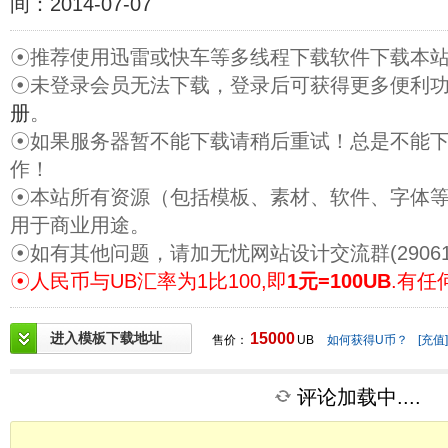
间：2014-07-07
☉推荐使用迅雷或快车等多线程下载软件下载本
☉未登录会员无法下载，登录后可获得更多便利
册
。
☉如果服务器暂不能下载请稍后重试！总是不能
作！
☉本站所有资源（包括模板、素材、软件、字体
用于商业用途。
☉如有其他问题，请加无忧网站设计交流群(29061
☉人民币与UB汇率为1比100,即
1元=100UB
.有任
进入模板下载地址
15000
售价：
UB
如何获得U币？
[充值]
评论加载中....