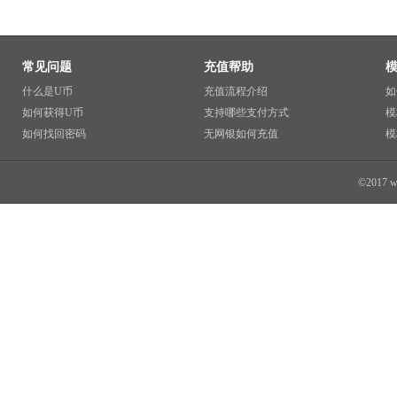
常见问题
充值帮助
什么是U币
充值流程介绍
如
如何获得U币
支持哪些支付方式
模
如何找回密码
无网银如何充值
模
©2017 