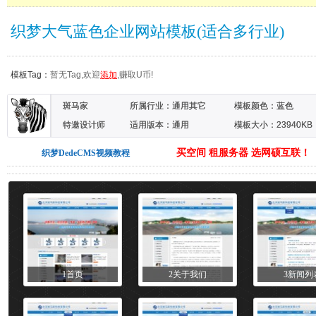
织梦大气蓝色企业网站模板(适合多行业)
模板Tag：
暂无Tag,欢迎
添加
,赚取U币!
斑马家
所属行业：
通用其它
模板颜色：
蓝色
特邀设计师
适用版本：通用
模板大小：23940KB
买空间 租服务器 选网硕互联！
织梦DedeCMS视频教程
1首页
2关于我们
3新闻列