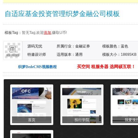
自适应基金投资管理织梦金融公司模板
模板Tag：
暂无Tag,欢迎
添加
,赚取U币!
源码无忧
所属行业：
金融证券
模板颜色：
蓝色
特邀设计师
适用版本：通用
模板大小：18695KB
买空间 租服务器 选网硕互联！
织梦DedeCMS视频教程
首页
投行学院
我要项