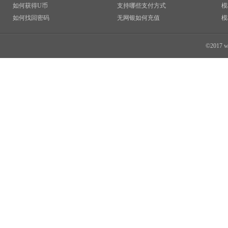
如何获得U币
支持哪些支付方式
模
如何找回密码
无网银如何充值
模
©2017 