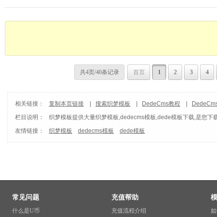
共4页/40条记录
首页
1
2
3
4
相关链接：
复制本页链接
|
搜索织梦模板
|
DedeCms教程
|
DedeC
栏目说明：
织梦模板
提供大量织梦模板,dedecms模板,dede模板下载,是您下
友情链接：
织梦模板
dedecms模板
dede模板
常见问题
充值帮助
什么是U币
充值流程介绍
如