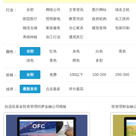
全部
网络公司
文章资讯
图片网站
域名主机
行业：
医院医疗
照明家电
教育培训
政府机构
化工医药
物流仓储
家政服务
办公家具
建筑装饰
包装印刷
养殖种植
加工行业
通用其它
全部
红色
灰色
白色
黑色
颜色：
绿色
黄色
橙色
多彩
全部
免费
100以下
100-200
200-300
价格：
最新发布
点击最多
评分最高
排序：
自适应基金投资管理织梦金融公司模板
投资理财金融