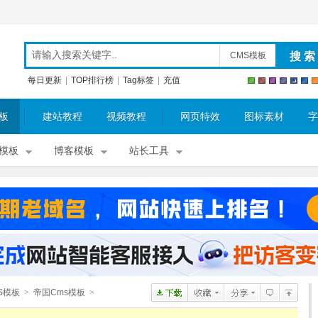
CMS模板
每日更新
|
TOP排行榜
|
Tag标签
|
充值
板
建站教程
视频教程
网页特效
图标素材
字
模板
博客模板
站长工具
S模板
>
帝国Cms模板
>