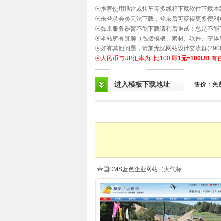
☉推荐使用迅雷或快车等多线程下载软件下载本
☉未登录会员无法下载，登录后可获得更多便利
☉如果服务器暂不能下载请稍后重试！总是不能
☉本站所有资源（包括模板、素材、软件、字体
☉如有其他问题，请加无忧网站设计交流群(2906
☉人民币与UB汇率为1比100,即
1元=100UB
.有
进入模板下载地址
售价：免
帝国CMS蓝色企业网站（大气标