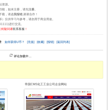
站资源。
功能，如未注册，请先
注册
。
下载，请
点我报错
,谢谢合作！
等）仅供学习与参考，请勿用于商业用途。
1111)进行交流。
任何疑问请
联系客服
！
费
如何获得U币？
[充值]
[收藏]
[报错]
[返回列表]
评论加载中....
帝国CMS化工工业公司企业网站