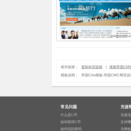
相关链接：
复制本页链接
|
搜索帝国CM
模板说明：
帝国Cms模板
-
帝国CMS 网页
常见问题
充值
什么是U币
充值流
如何获得U币
支持哪
如何找回密码
无网银