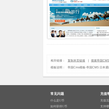
相关链接：
复制本页链接
|
搜索帝国CM
模板说明：
帝国Cms模板
-
帝国CMS 日本
常见问题
充值
什么是U币
充值流
如何获得U币
支持哪