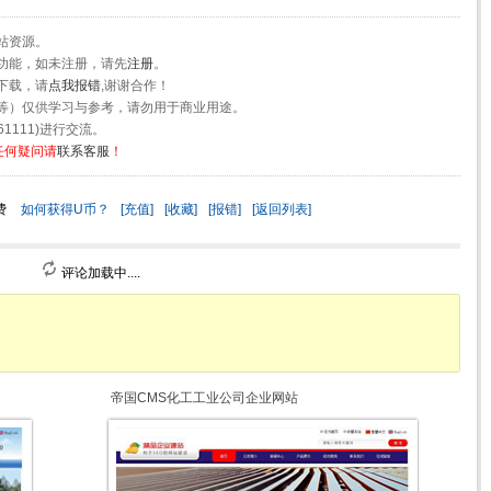
站资源。
功能，如未注册，请先
注册
。
下载，请
点我报错
,谢谢合作！
等）仅供学习与参考，请勿用于商业用途。
1111)进行交流。
任何疑问请
联系客服
！
费
如何获得U币？
[充值]
[收藏]
[报错]
[返回列表]
评论加载中....
帝国CMS化工工业公司企业网站