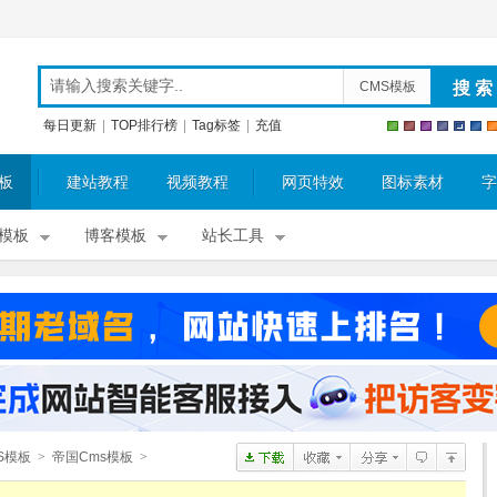
CMS模板
每日更新
|
TOP排行榜
|
Tag标签
|
充值
板
建站教程
视频教程
网页特效
图标素材
字
模板
博客模板
站长工具
S模板
>
帝国Cms模板
>