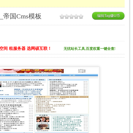
_帝国Cms模板
编辑Tag赚U币
空间 租服务器 选网硕互联！
无忧站长工具,百度权重一键全查!