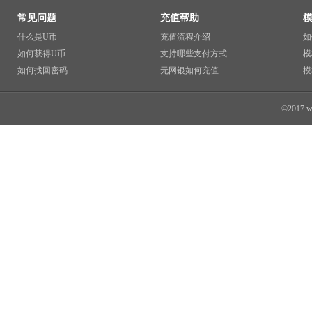
常见问题
充值帮助
什么是U币
充值流程介绍
如
如何获得U币
支持哪些支付方式
模
如何找回密码
无网银如何充值
模
©2017 