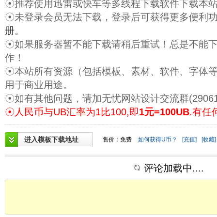
☉推荐使用迅雷或快车等多线程下载软件下载本
☉未登录会员无法下载，登录后可获得更多便利
册
。
☉如果服务器暂不能下载请稍后重试！总是不能
作！
☉本站所有资源（包括模板、素材、软件、字体
用于商业用途。
☉如有其他问题，请加无忧网站设计交流群(29061
☉人民币与UB汇率为1比100,即
1元=100UB
.有任
进入模板下载地址
售价：免费
如何获得U币？
[充值]
[收藏]
评论加载中....