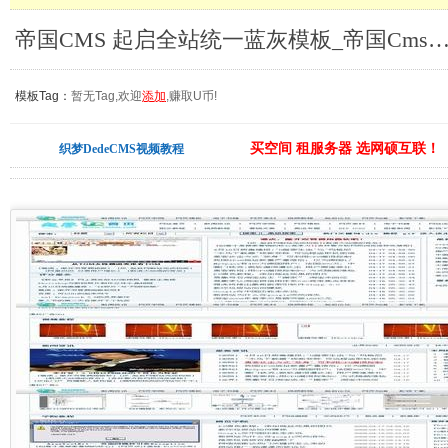
帝国CMS 起启全站统一蓝灰模板_帝国Cm
模板Tag：
暂无Tag,欢迎
添加
,赚取U币!
买空间 租服务器 选网硕互联！
织梦DedeCMS视频教程