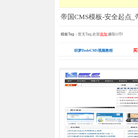
帝国CMS模板-安全起点_
模板Tag：
暂无Tag,欢迎
添加
,赚取U币!
买
织梦DedeCMS视频教程