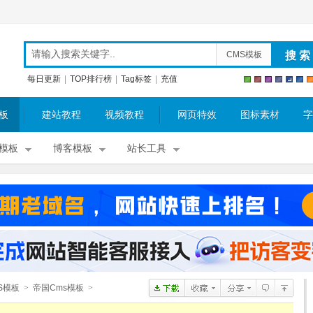
CMS模板
每日更新
|
TOP排行榜
|
Tag标签
|
充值
板
建站教程
视频教程
网页特效
图标素材
字
模板
博客模板
站长工具
S模板
>
帝国Cms模板
>