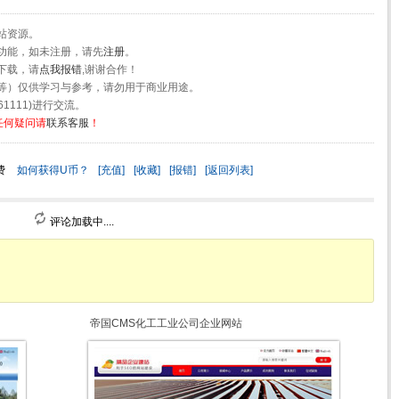
站资源。
功能，如未注册，请先
注册
。
下载，请
点我报错
,谢谢合作！
等）仅供学习与参考，请勿用于商业用途。
1111)进行交流。
任何疑问请
联系客服
！
费
如何获得U币？
[充值]
[收藏]
[报错]
[返回列表]
评论加载中....
帝国CMS化工工业公司企业网站