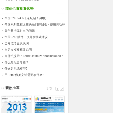
猜你也喜欢看这些
帝国CMSV4.6【论坛贴子调用】
帝国系列教程之猪头系列特别版－使用灵动标
签建立导航
备份数据库时出的问题
帝国CMS插件二次开发格式建议
全站域名更换说明
自定义模板标签说明
为什么提示＂Zend Optimizer not installed＂
或＂Parse error: parse erro
什么是组合专题？
什么是系统模型?
用Ecms做英文站需要改什么?