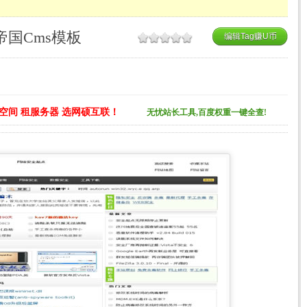
帝国Cms模板
编辑Tag赚U币
空间 租服务器 选网硕互联！
无忧站长工具,百度权重一键全查!