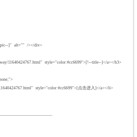
epic--]" alt="" /></div>
way/11640424767.html" style="color:#cc6699">[!--title--]</a></h3>
:none;">
y/11640424767.html" style="color:#cc6699">[点击进入]</a></li>
_________________________