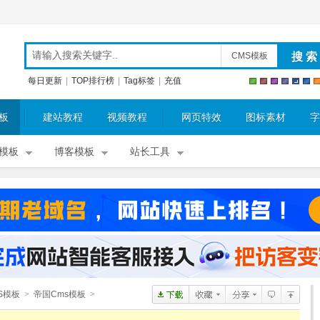
CMS模板
每日更新
|
TOP排行榜
|
Tag标签
|
充值
板
建站教程
视频教程
网页特效
图标素材
字
模板
博客模板
站长工具
S模板
>
帝国Cms模板
>