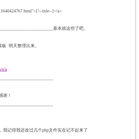
1640424767.html">[!--title--]</a>
_____________________________基本就这些了吧。
模板 明天整理出来。
/e/a
_________________________
感谢！
_________________________
，我记得我还改过几个php文件实在记不起来了