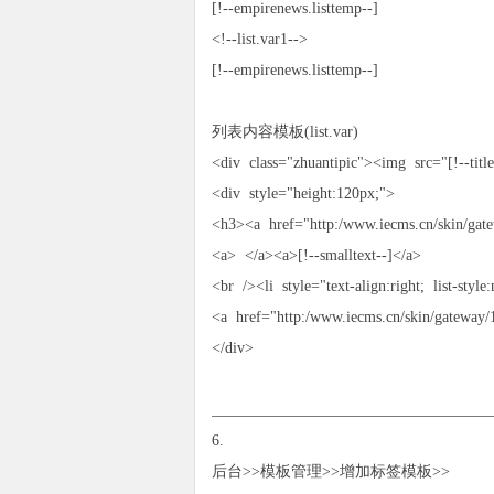
[!--empirenews.listtemp--]
<!--list.var1-->
[!--empirenews.listtemp--]
列表内容模板(list.var)
<div class="zhuantipic"><img src="[!--titl
<div style="height:120px;">
<h3><a href="http:/www.iecms.cn/skin/gate
<a> </a><a>[!--smalltext--]</a>
<br /><li style="text-align:right; list-style
<a href="http:/www.iecms.cn/skin/gatewa
</div>
____________________________________
6.
后台>>模板管理>>增加标签模板>>