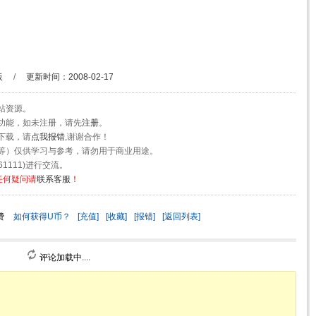
板
/
更新时间：2008-02-17
站资源。
功能，如未注册，请先
注册
。
下载，请
点我报错
,谢谢合作！
等）仅供学习与参考，请勿用于商业用途。
1111)进行交流。
任何疑问请
联系客服
！
费
如何获得U币？
[充值]
[收藏]
[报错]
[返回列表]
评论加载中....