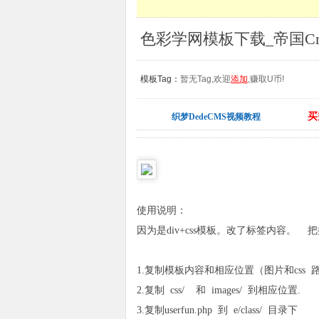
色彩学网模板下载_帝国C
模板Tag：
暂无Tag,欢迎
添加
,赚取U币!
买
织梦DedeCMS视频教程
使用说明：
因为是div+css模板。改了标签内容。
1.复制模板内容和相应位置（图片和css
2.复制 css/ 和 images/ 到相应位置.
3.复制userfun.php 到 e/class/ 目录下