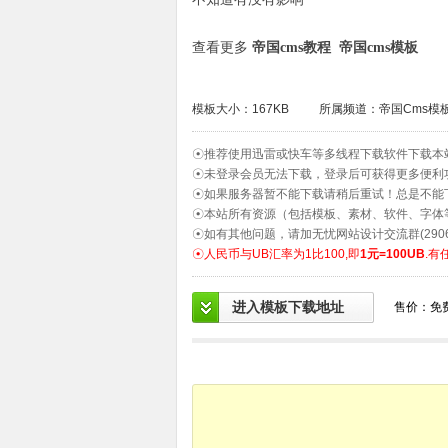
查看更多
帝国cms教程
帝国cms模板
模板大小：167KB
所属频道：
帝国Cms模
☉推荐使用迅雷或快车等多线程下载软件下载本
☉未登录会员无法下载，登录后可获得更多便利
☉如果服务器暂不能下载请稍后重试！总是不能
☉本站所有资源（包括模板、素材、软件、字体
☉如有其他问题，请加无忧网站设计交流群(2906
☉人民币与UB汇率为1比100,即
1元=100UB
.有
进入模板下载地址
售价：免