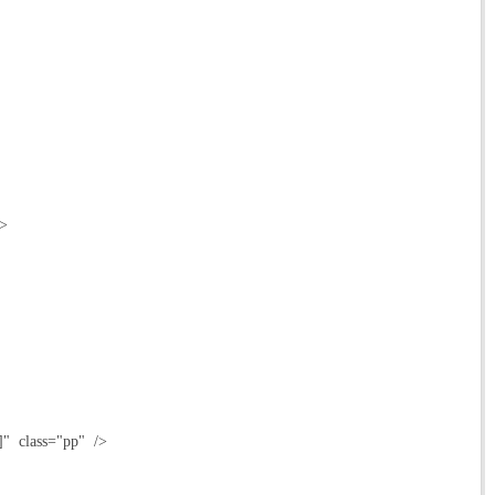
">
--]" class="pp" />