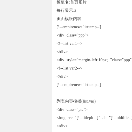
模板名:首页图片
每行显示:2
页面模板内容:
[!--empirenews.listtemp--]
<div class="ppp">
<!--list.var1-->
</div>
<div style="margin-left:10px; "class="ppp
<!--list.var2-->
</div>
[!--empirenews.listtemp--]
列表内容模板(list.var)
<div class="pic">
<img src="[!--titlepic--]" alt="[!--oldtitle
</div>