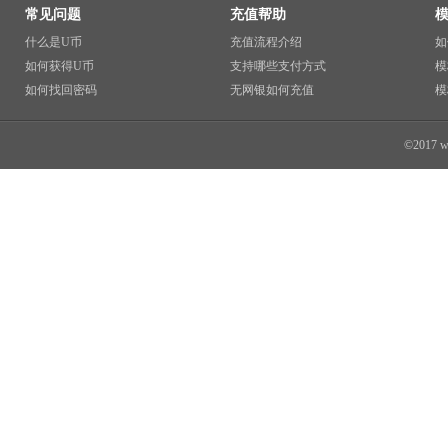
常见问题
充值帮助
什么是U币
充值流程介绍
如
如何获得U币
支持哪些支付方式
模
如何找回密码
无网银如何充值
模
©2017 