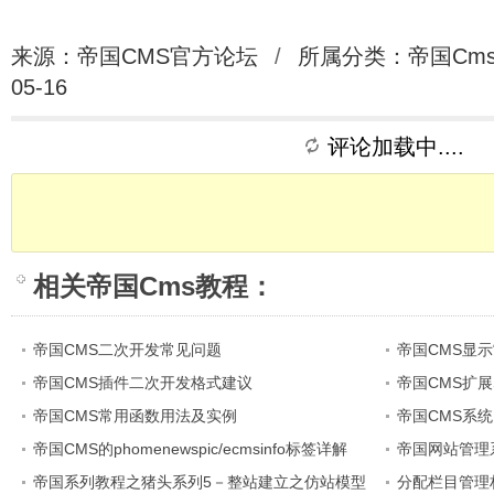
来源：帝国CMS官方论坛
/
所属分类：
帝国Cm
05-16
评论加载中....
相关
帝国Cms教程
：
帝国CMS二次开发常见问题
帝国CMS显示“H
帝国CMS插件二次开发格式建议
帝国CMS扩展
帝国CMS常用函数用法及实例
帝国CMS系
帝国CMS的phomenewspic/ecmsinfo标签详解
帝国网站管理
帝国系列教程之猪头系列5－整站建立之仿站模型
用】
分配栏目管理