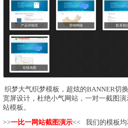
产品详细页
营销网络
联系我
在线地图
织梦
大气织梦
模板
，超炫的BANNER切
宽屏设计，杜绝小气网站，一对一截图演
站模板
。
>>
一比一网站截图演示
<< 我们的模板