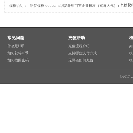
模板说明：
织梦模板
-
dedecms织梦卷帘门窗企业模板（宽屏大气）
常见问题
充值帮助
什么是U币
充值流程介绍
如
如何获得U币
支持哪些支付方式
模
如何找回密码
无网银如何充值
模
©2017 