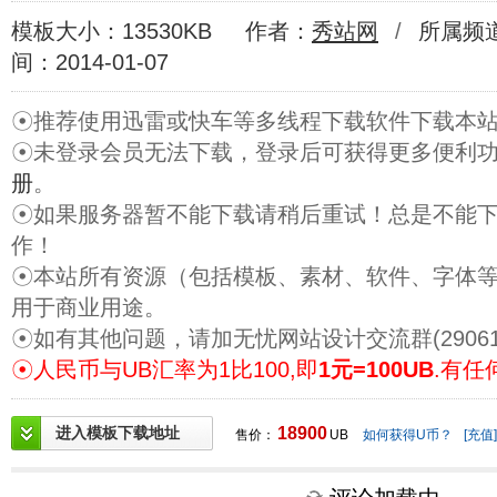
模板大小：13530KB
作者：
秀站网
/
所属频
间：2014-01-07
☉推荐使用迅雷或快车等多线程下载软件下载本
☉未登录会员无法下载，登录后可获得更多便利
册
。
☉如果服务器暂不能下载请稍后重试！总是不能
作！
☉本站所有资源（包括模板、素材、软件、字体
用于商业用途。
☉如有其他问题，请加无忧网站设计交流群(29061
☉人民币与UB汇率为1比100,即
1元=100UB
.有任
进入模板下载地址
18900
售价：
UB
如何获得U币？
[充值]