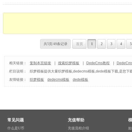
共5页/49条记录
首页
1
2
3
4
5
相关链接：
复制本页链接
|
搜索织梦模板
|
DedeCms教程
|
DedeC
栏目说明：
织梦模板
提供大量织梦模板,dedecms模板,dede模板下载,是您下
友情链接：
织梦模板
dedecms模板
dede模板
常见问题
充值帮助
什么是U币
充值流程介绍
如