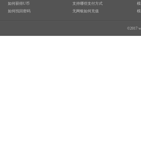
如何获得U币
支持哪些支付方式
模
如何找回密码
无网银如何充值
模
©2017 