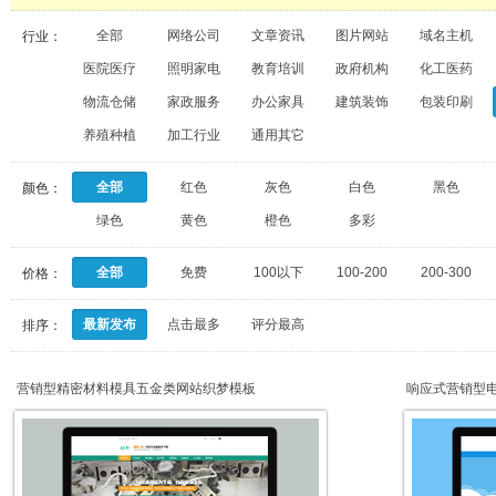
全部
网络公司
文章资讯
图片网站
域名主机
行业：
医院医疗
照明家电
教育培训
政府机构
化工医药
物流仓储
家政服务
办公家具
建筑装饰
包装印刷
养殖种植
加工行业
通用其它
全部
红色
灰色
白色
黑色
颜色：
绿色
黄色
橙色
多彩
全部
免费
100以下
100-200
200-300
价格：
最新发布
点击最多
评分最高
排序：
营销型精密材料模具五金类网站织梦模板
响应式营销型