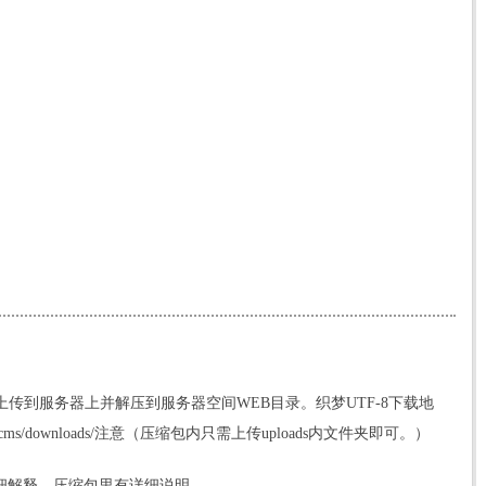
包上传到服务器上并解压到
服务器
空间WEB目录。织梦UTF-8下载地
cms/downloads/注意（压缩包内只需上传uploads内文件夹即可。）
详细解释，压缩包里有详细说明。