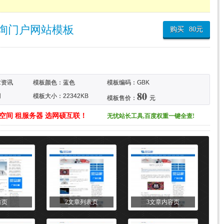
咨询门户网站模板
购买
80
元
章资讯
模板颜色：
蓝色
模板编码：GBK
80
用
模板大小：22342KB
模板售价：
元
空间 租服务器 选网硕互联！
无忧站长工具,百度权重一键全查!
首页
2文章列表页
3文章内容页