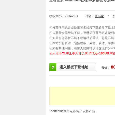
查看更多
DedeCMS教程
织梦模板
织梦de
模板大小：22342KB
作者：
斑马家
/
☉推荐使用迅雷或快车等多线程下载软件下载本
☉未登录会员无法下载，登录后可获得更多便利
☉如果服务器暂不能下载请稍后重试！总是不能
☉本站所有资源（包括模板、素材、软件、字体
☉如有其他问题，请加无忧网站设计交流群(2906
☉人民币与UB汇率为1比100,即
1元=100UB
.有
进入模板下载地址
8
售价：
dedecms家用电器/电子设备产品