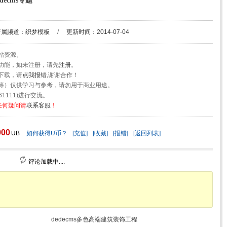
decms专题
所属频道：
织梦模板
/
更新时间：2014-07-04
站资源。
功能，如未注册，请先
注册
。
下载，请
点我报错
,谢谢合作！
等）仅供学习与参考，请勿用于商业用途。
1111)进行交流。
任何疑问请
联系客服
！
000
UB
如何获得U币？
[充值]
[收藏]
[报错]
[返回列表]
评论加载中....
dedecms多色高端建筑装饰工程