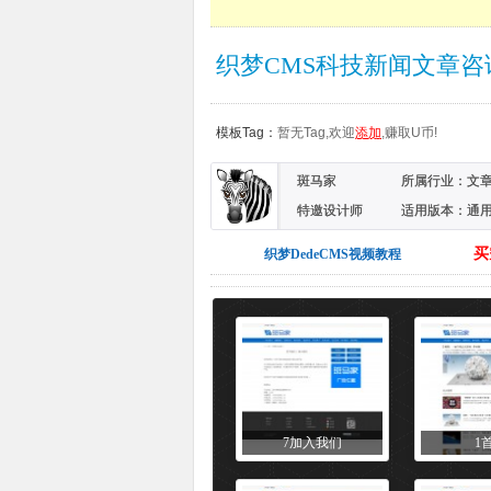
织梦CMS科技新闻文章
模板Tag：
暂无Tag,欢迎
添加
,赚取U币!
斑马家
所属行业：
文
特邀设计师
适用版本：通
买
织梦DedeCMS视频教程
7加入我们
1