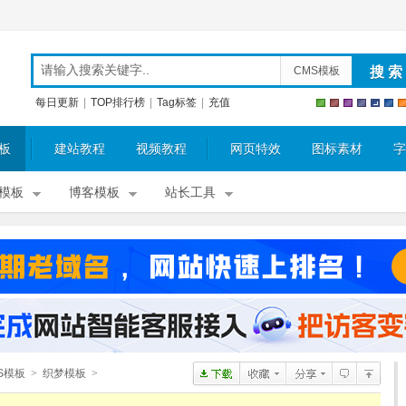
CMS模板
每日更新
|
TOP排行榜
|
Tag标签
|
充值
板
建站教程
视频教程
网页特效
图标素材
字
模板
博客模板
站长工具
S模板
>
织梦模板
>