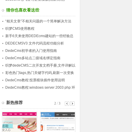
猜你也喜欢看这些
“相关文章”不相关问题的一个简单解决方法
织梦CMS使用教程
新手6天来使用DEDEcms建站的一些经验总
结
DEDECMSV3 文件代码流程功能分析
DedeCms初学者的入门使用指南
DedeCms多站点二级域名绑定指南
织梦dedeCMS二次开发文档手册,文件详解以
及数据库结构字
彩色热门tags,热门关键字代码,刷新一次变换
一次,无需修改源码
DedeCms教程:投票模块插件使用说明
DedeCms教程:windows server 2003 php 环
境搭建