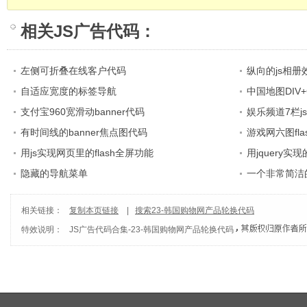
相关
JS广告代码
：
左侧可折叠在线客户代码
纵向的js相册
自适应宽度的标签导航
中国地图DIV+
支付宝960宽滑动banner代码
娱乐频道7栏j
有时间线的banner焦点图代码
游戏网六图fl
用js实现网页里的flash全屏功能
用jquery
隐藏的导航菜单
一个非常简洁
相关链接：
复制本页链接
|
搜索23-韩国购物网产品轮换代码
特效说明：
JS广告代码合集
-
23-韩国购物网产品轮换代码