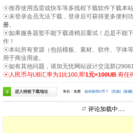
☉推荐使用迅雷或快车等多线程下载软件下载本
☉未登录会员无法下载，登录后可获得更多便利
册
。
☉如果服务器暂不能下载请稍后重试！总是不能
作！
☉本站所有资源（包括模板、素材、软件、字体
用于商业用途。
☉如有其他问题，请加无忧网站设计交流群(29061
☉人民币与UB汇率为1比100,即
1元=100UB
.有任
进入特效下载地址
售价：免费
如何获得U币？
[充值]
[收藏]
评论加载中....