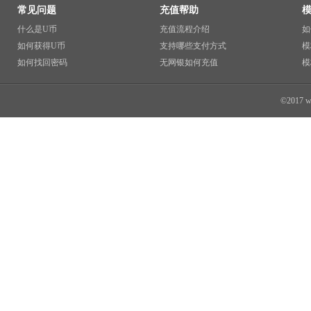
常见问题
充值帮助
什么是U币
充值流程介绍
如
如何获得U币
支持哪些支付方式
模
如何找回密码
无网银如何充值
模
©2017 