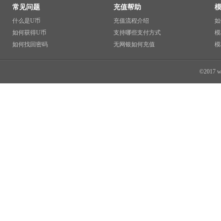
常见问题
充值帮助
什么是U币
充值流程介绍
如
如何获得U币
支持哪些支付方式
模
如何找回密码
无网银如何充值
模
©2017 