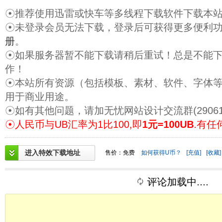
☉推荐使用迅雷或快车等多线程下载软件下载本
☉未登录会员无法下载，登录后可获得更多便利
册
。
☉如果服务器暂不能下载请稍后重试！总是不能
作！
☉本站所有资源（包括模板、素材、软件、字体
用于商业用途。
☉如有其他问题，请加无忧网站设计交流群(29061
☉人民币与UB汇率为1比100,即
1元=100UB
.有任
进入特效下载地址
售价：免费
如何获得U币？
[充值]
[收藏]
评论加载中....