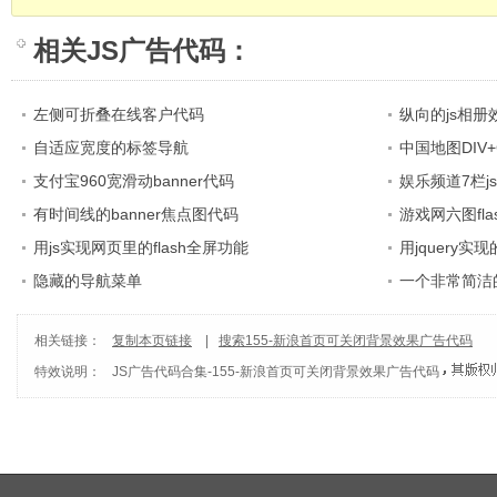
相关
JS广告代码
：
左侧可折叠在线客户代码
纵向的js相册
自适应宽度的标签导航
中国地图DIV+
支付宝960宽滑动banner代码
娱乐频道7栏j
有时间线的banner焦点图代码
游戏网六图fl
用js实现网页里的flash全屏功能
用jquery
隐藏的导航菜单
一个非常简洁
相关链接：
复制本页链接
|
搜索155-新浪首页可关闭背景效果广告代码
特效说明：
JS广告代码合集
-
155-新浪首页可关闭背景效果广告代码