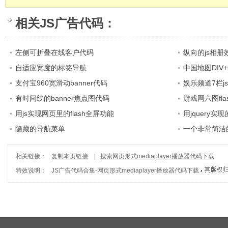
相关
JS广告代码
：
左侧可折叠在线客户代码
纵向的js相册
自适应宽度的标签导航
中国地图DIV+
支付宝960宽滑动banner代码
娱乐频道7栏j
有时间线的banner焦点图代码
游戏网六图fl
用js实现网页里的flash全屏功能
用jquery
隐藏的导航菜单
一个非常简洁
相关链接：
复制本页链接
|
搜索网页形式mediaplayer播放器代码下载
特效说明：
JS广告代码合集
-
网页形式mediaplayer播放器代码下载