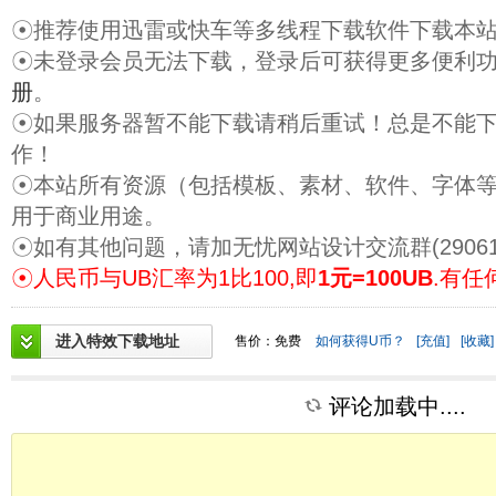
☉推荐使用迅雷或快车等多线程下载软件下载本
☉未登录会员无法下载，登录后可获得更多便利
册
。
☉如果服务器暂不能下载请稍后重试！总是不能
作！
☉本站所有资源（包括模板、素材、软件、字体
用于商业用途。
☉如有其他问题，请加无忧网站设计交流群(29061
☉人民币与UB汇率为1比100,即
1元=100UB
.有任
进入特效下载地址
售价：免费
如何获得U币？
[充值]
[收藏]
评论加载中....