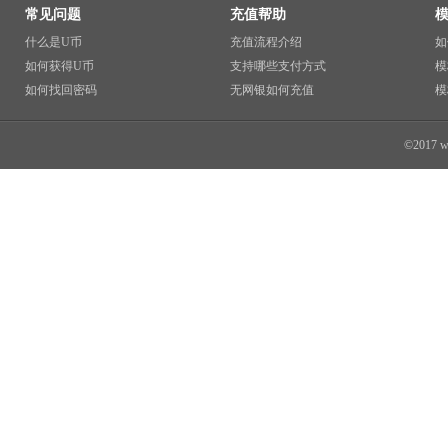
常见问题
充值帮助
什么是U币
充值流程介绍
如
如何获得U币
支持哪些支付方式
模
如何找回密码
无网银如何充值
模
©2017 