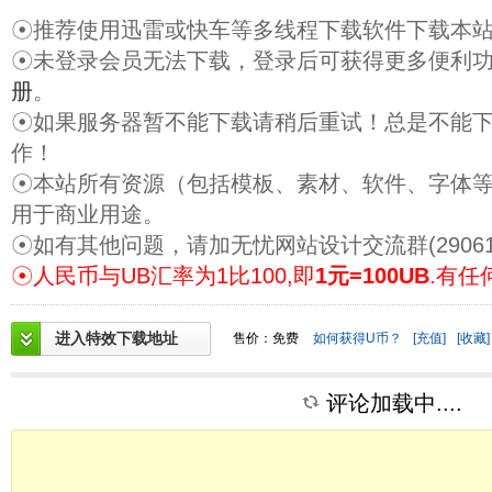
☉推荐使用迅雷或快车等多线程下载软件下载本
☉未登录会员无法下载，登录后可获得更多便利
册
。
☉如果服务器暂不能下载请稍后重试！总是不能
作！
☉本站所有资源（包括模板、素材、软件、字体
用于商业用途。
☉如有其他问题，请加无忧网站设计交流群(29061
☉人民币与UB汇率为1比100,即
1元=100UB
.有任
进入特效下载地址
售价：免费
如何获得U币？
[充值]
[收藏]
评论加载中....