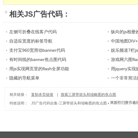
相关
JS广告代码
：
左侧可折叠在线客户代码
纵向的js相册
自适应宽度的标签导航
中国地图DIV+
支付宝960宽滑动banner代码
娱乐频道7栏j
有时间线的banner焦点图代码
游戏网六图fl
用js实现网页里的flash全屏功能
用jquery
隐藏的导航菜单
一个非常简洁
相关链接：
复制本页链接
|
搜索三屏带箭头和缩略图的焦点图
特效说明：
JS广告代码合集
-
三屏带箭头和缩略图的焦点图