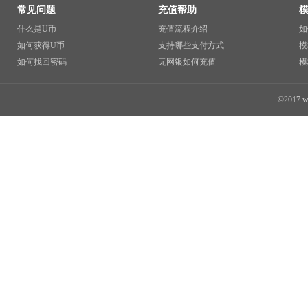
常见问题
充值帮助
什么是U币
充值流程介绍
如
如何获得U币
支持哪些支付方式
模
如何找回密码
无网银如何充值
模
©2017 