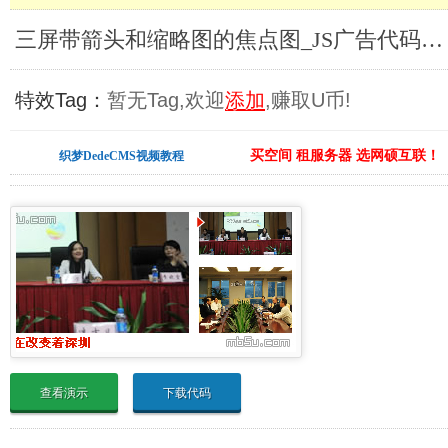
三屏带箭头和缩略图的焦点图_JS广告代码合集
特效Tag：
暂无Tag,欢迎
添加
,赚取U币!
买空间 租服务器 选网硕互联！
织梦DedeCMS视频教程
查看演示
下载代码