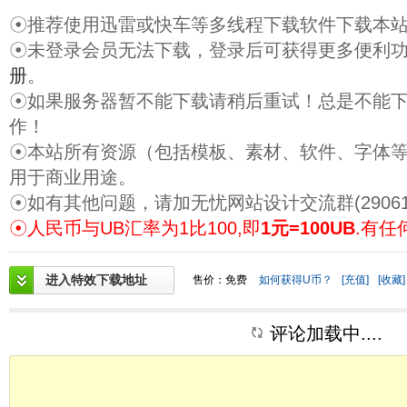
☉推荐使用迅雷或快车等多线程下载软件下载本
☉未登录会员无法下载，登录后可获得更多便利
册
。
☉如果服务器暂不能下载请稍后重试！总是不能
作！
☉本站所有资源（包括模板、素材、软件、字体
用于商业用途。
☉如有其他问题，请加无忧网站设计交流群(29061
☉人民币与UB汇率为1比100,即
1元=100UB
.有任
进入特效下载地址
售价：免费
如何获得U币？
[充值]
[收藏]
评论加载中....