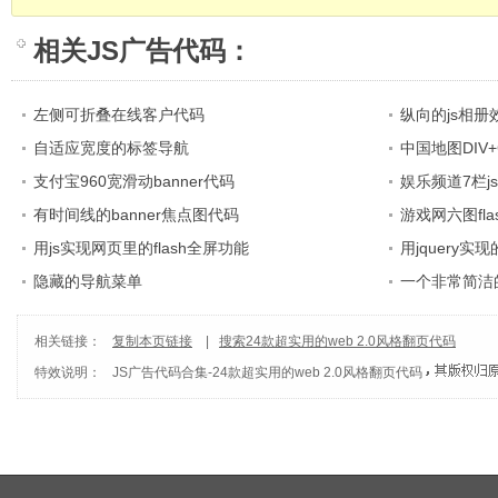
相关
JS广告代码
：
左侧可折叠在线客户代码
纵向的js相册
自适应宽度的标签导航
中国地图DIV+
支付宝960宽滑动banner代码
娱乐频道7栏j
有时间线的banner焦点图代码
游戏网六图fl
用js实现网页里的flash全屏功能
用jquery
隐藏的导航菜单
一个非常简洁
相关链接：
复制本页链接
|
搜索24款超实用的web 2.0风格翻页代码
特效说明：
JS广告代码合集
-
24款超实用的web 2.0风格翻页代码