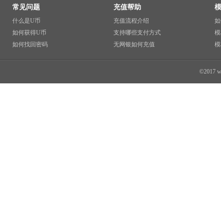
常见问题
充值帮助
什么是U币
充值流程介绍
如
如何获得U币
支持哪些支付方式
模
如何找回密码
无网银如何充值
模
©2017 