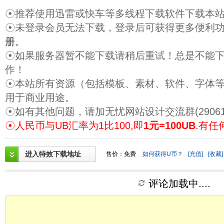
☉推荐使用迅雷或快车等多线程下载软件下载本
☉未登录会员无法下载，登录后可获得更多便利
册
。
☉如果服务器暂不能下载请稍后重试！总是不能
作！
☉本站所有资源（包括模板、素材、软件、字体
用于商业用途。
☉如有其他问题，请加无忧网站设计交流群(29061
☉人民币与UB汇率为1比100,即
1元=100UB
.有任
进入特效下载地址
售价：免费
如何获得U币？
[充值]
[收藏]
评论加载中....