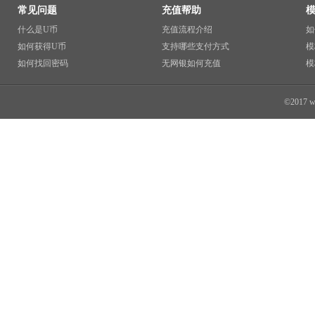
常见问题
充值帮助
什么是U币
充值流程介绍
如
如何获得U币
支持哪些支付方式
模
如何找回密码
无网银如何充值
模
©2017 