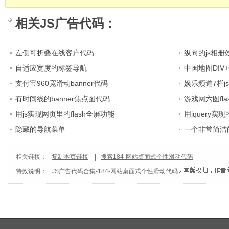
相关
JS广告代码
：
左侧可折叠在线客户代码
纵向的js相册
自适应宽度的标签导航
中国地图DIV+
支付宝960宽滑动banner代码
娱乐频道7栏j
有时间线的banner焦点图代码
游戏网六图fl
用js实现网页里的flash全屏功能
用jquery
隐藏的导航菜单
一个非常简洁
相关链接：
复制本页链接
|
搜索184-网站桌面式个性滑动代码
特效说明：
JS广告代码合集
-
184-网站桌面式个性滑动代码