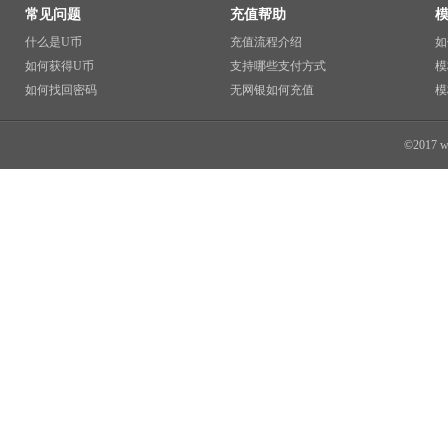
常见问题
充值帮助
什么是U币
充值流程介绍
如
如何获得U币
支持哪些支付方式
模
如何找回密码
无网银如何充值
模
©2017 