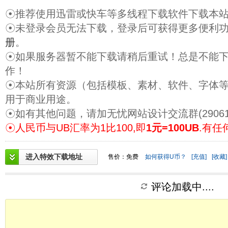
☉推荐使用迅雷或快车等多线程下载软件下载本
☉未登录会员无法下载，登录后可获得更多便利
册
。
☉如果服务器暂不能下载请稍后重试！总是不能
作！
☉本站所有资源（包括模板、素材、软件、字体
用于商业用途。
☉如有其他问题，请加无忧网站设计交流群(29061
☉人民币与UB汇率为1比100,即
1元=100UB
.有任
进入特效下载地址
售价：免费
如何获得U币？
[充值]
[收藏]
评论加载中....