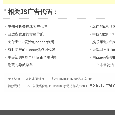
相关
JS广告代码
：
左侧可折叠在线客户代码
纵向的js相册
自适应宽度的标签导航
中国地图DIV+
支付宝960宽滑动banner代码
娱乐频道7栏j
有时间线的banner焦点图代码
游戏网六图fl
用js实现网页里的flash全屏功能
用jquery
隐藏的导航菜单
一个非常简洁
相关链接：
复制本页链接
|
搜索individuality 笔记样式menu
特效说明：
JS广告代码合集
-
individuality 笔记样式menu