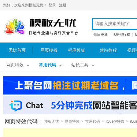
您好，欢迎来到模板无忧！
登录
注册
每日更新
|
TOP排行榜
|
T
无忧首页
网页模板
程序模板
建站教程
视频
网页特效
常用代码
站长工具
网页特效代码
模板无忧
>
网页特效
>
常用代码
>
jQuery特效
>
jQu
表格特效
>
jQuery图表插件
>