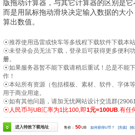
版拖动计算器，与其它计算器的区别是它
而是用鼠标拖动滑块决定输入数据的大小
算出数值。
☉推荐使用迅雷或快车等多线程下载软件下载本
☉未登录会员无法下载，登录后可获得更多便利
册
。
☉如果服务器暂不能下载请稍后重试！总是不能
作！
☉本站所有资源（包括模板、素材、软件、字体
用于商业用途。
☉如有其他问题，请加无忧网站设计交流群(29061
☉人民币与UB汇率为1比100,即
1元=100UB
.有任
进入特效下载地址
50
售价：
UB
如何获得U币？
[充值]
[收