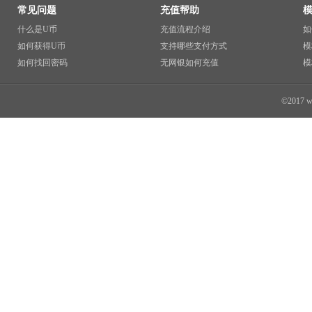
常见问题
充值帮助
什么是U币
充值流程介绍
如
如何获得U币
支持哪些支付方式
模
如何找回密码
无网银如何充值
模
©2017 