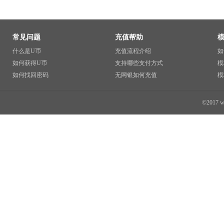
常见问题
充值帮助
什么是U币
充值流程介绍
如
如何获得U币
支持哪些支付方式
模
如何找回密码
无网银如何充值
模
©2017 