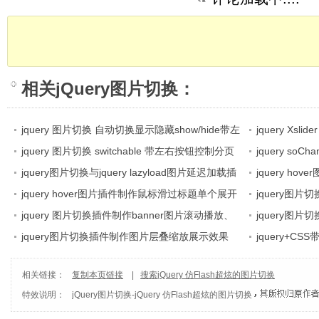
相关
jQuery图片切换
：
jquery 图片切换 自动切换显示隐藏show/hide带左
jquery X
右按钮与分页索引按钮控制图片自动切换显示隐藏
jquery 图片切换 switchable 带左右按钮控制分页
图片上下滚动、
jquery so
show/hide
索引图片切换
jquery图片切换与jquery lazyload图片延迟加载插
项卡切换 带按
jquery h
件结合特效
jquery hover图片插件制作鼠标滑过标题单个展开
程
jquery图
图片效果
jquery 图片切换插件制作banner图片滚动播放、
切换
jquery图
按钮控制图片滚动、选项卡等基于多功能jquery
jquery图片切换插件制作图片层叠缩放展示效果
jquery+
slide插件
相关链接：
复制本页链接
|
搜索jQuery 仿Flash超炫的图片切换
特效说明：
jQuery图片切换
-
jQuery 仿Flash超炫的图片切换