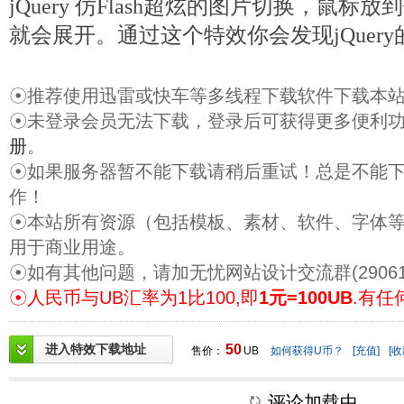
jQuery 仿Flash超炫的图片切换，鼠
就会展开。通过这个特效你会发现jQuer
☉推荐使用迅雷或快车等多线程下载软件下载本
☉未登录会员无法下载，登录后可获得更多便利
册
。
☉如果服务器暂不能下载请稍后重试！总是不能
作！
☉本站所有资源（包括模板、素材、软件、字体
用于商业用途。
☉如有其他问题，请加无忧网站设计交流群(29061
☉人民币与UB汇率为1比100,即
1元=100UB
.有任
进入特效下载地址
50
售价：
UB
如何获得U币？
[充值]
[收
评论加载中....