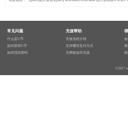
特效说明：
jQuery图片滚动
-
jQuery animated innerfade 图片滚动插件示例
常见问题
充值帮助
什么是U币
充值流程介绍
如
如何获得U币
支持哪些支付方式
模
如何找回密码
无网银如何充值
模
©2017 