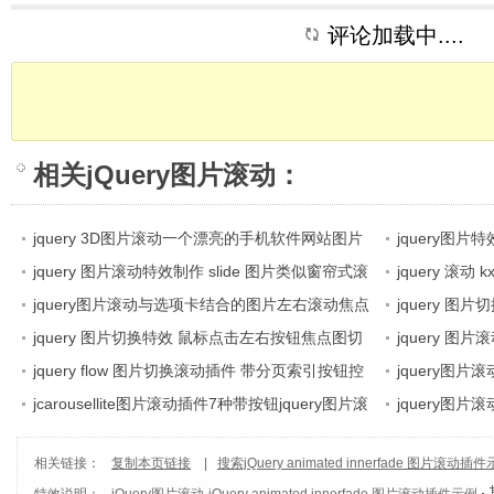
评论加载中....
相关
jQuery图片滚动
：
jquery 3D图片滚动一个漂亮的手机软件网站图片
jquery图片特
展示
jquery 图片滚动特效制作 slide 图片类似窗帘式滚
下翻滚、图片左
jquery 滚动
动
jquery图片滚动与选项卡结合的图片左右滚动焦点
特效
文字无缝滚动 图
jquery 
图
jquery 图片切换特效 鼠标点击左右按钮焦点图切
告制作
图片切换滚动
jquery 图片
换滚动
jquery flow 图片切换滚动插件 带分页索引按钮控
右滚动、上下滚
jquery图
制图片左右滚动
jcarousellite图片滚动插件7种带按钮jquery图片滚
单排图片滚动
jquery图
动
片切换滚动
相关链接：
复制本页链接
|
搜索jQuery animated innerfade 图片滚动插