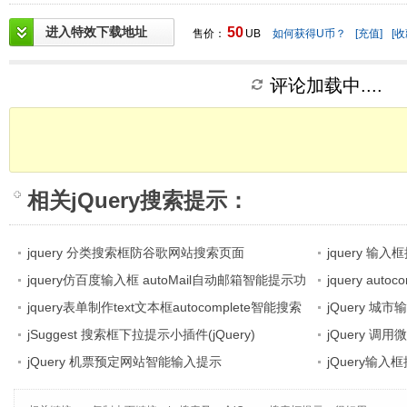
进入特效下载地址
50
售价：
UB
如何获得U币？
[充值]
[收
评论加载中....
相关
jQuery搜索提示
：
jquery 分类搜索框防谷歌网站搜索页面
jquery 
jquery仿百度输入框 autoMail自动邮箱智能提示功
火车预定智能输
jquery au
能
jquery表单制作text文本框autocomplete智能搜索
内容效果
jQuery 
提示框效果
jSuggest 搜索框下拉提示小插件(jQuery)
jQuery 调
jQuery 机票预定网站智能输入提示
jQuery输入