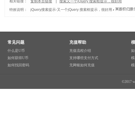
相关链接：
复制本页链接
|
搜索又一个jQuery 搜索框提示，很好用
特效说明：
jQuery搜索提示
-
又一个jQuery 搜索框提示，很好用
常见问题
充值帮助
什么是U币
充值流程介绍
如
如何获得U币
支持哪些支付方式
模
如何找回密码
无网银如何充值
模
©2017 