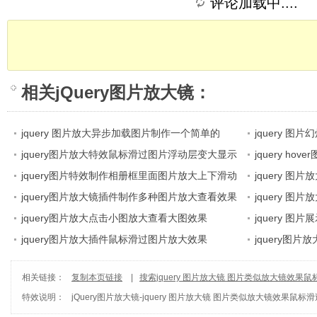
评论加载中....
相关
jQuery图片放大镜
：
jquery 图片放大异步加载图片制作一个简单的
jquery 
jquery 图像预览效果
jquery图片放大特效鼠标滑过图片浮动层变大显示
持按钮播放
jquery ho
jquery图片特效制作相册框里面图片放大上下滑动
放大显示
jquery 图
浏览效果
jquery图片放大镜插件制作多种图片放大查看效果
CSS
jquery 图
jquery图片放大点击小图放大查看大图效果
的图片拍摄效果
jquery 
jquery图片放大插件鼠标滑过图片放大效果
示
jquery图
片放大
相关链接：
复制本页链接
|
搜索jquery 图片放大镜 图片类似放大镜效
特效说明：
jQuery图片放大镜
-
jquery 图片放大镜 图片类似放大镜效果鼠