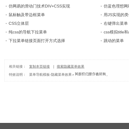
仿网易的滑动门技术DIV+CSS实现
仿蓝色理想网
鼠标触及带边框菜单
用JS实现的
CSS立体层
右键弹出菜单
纯css的导航下拉菜单
css模拟titl
下拉菜单链接页面打开方式选择
跳动的菜单
相关链接：
复制本页链接
|
搜索隐藏菜单效果
特效说明：
菜单导航模板
-
隐藏菜单效果
。