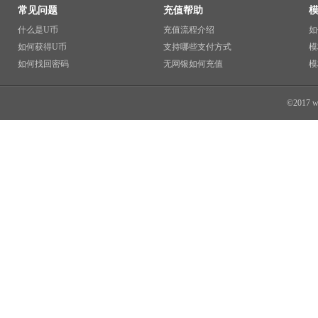
常见问题
充值帮助
什么是U币
充值流程介绍
如
如何获得U币
支持哪些支付方式
模
如何找回密码
无网银如何充值
模
©2017 