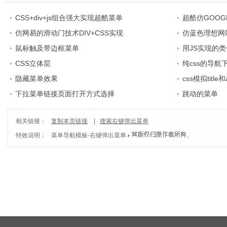
CSS+div+js组合强大实现超酷菜单
超酷仿GOO
仿网易的滑动门技术DIV+CSS实现
仿蓝色理想网
鼠标触及带边框菜单
用JS实现的
CSS立体层
纯css的导航
隐藏菜单效果
css模拟titl
下拉菜单链接页面打开方式选择
跳动的菜单
相关链接：
复制本页链接
|
搜索右键弹出菜单
特效说明：
菜单导航模板
-
右键弹出菜单
。