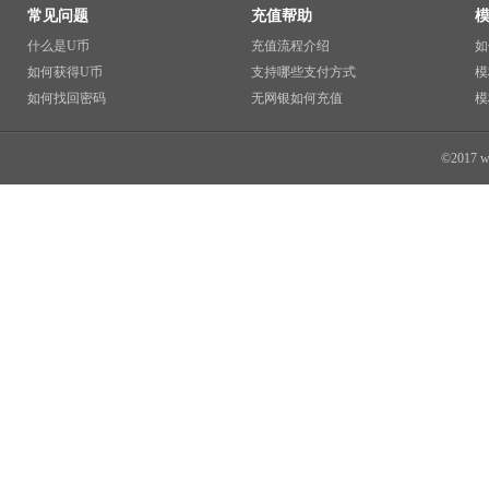
常见问题
充值帮助
什么是U币
充值流程介绍
如
如何获得U币
支持哪些支付方式
模
如何找回密码
无网银如何充值
模
©2017 