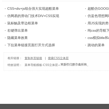
CSS+div+js组合强大实现超酷菜单
超酷仿GOO
仿网易的滑动门技术DIV+CSS实现
仿蓝色理想网
鼠标触及带边框菜单
用JS实现的
右键弹出菜单
纯css的导航
隐藏菜单效果
css模拟titl
下拉菜单链接页面打开方式选择
跳动的菜单
相关链接：
复制本页链接
|
搜索CSS立体层
特效说明：
菜单导航模板
-
CSS立体层
。