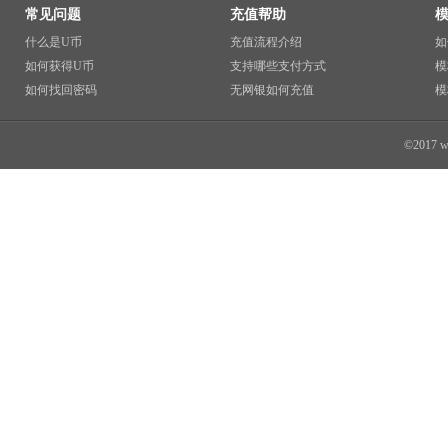
常见问题
充值帮助
什么是U币
充值流程介绍
如
如何获得U币
支持哪些支付方式
模
如何找回密码
无网银如何充值
模
©2017 